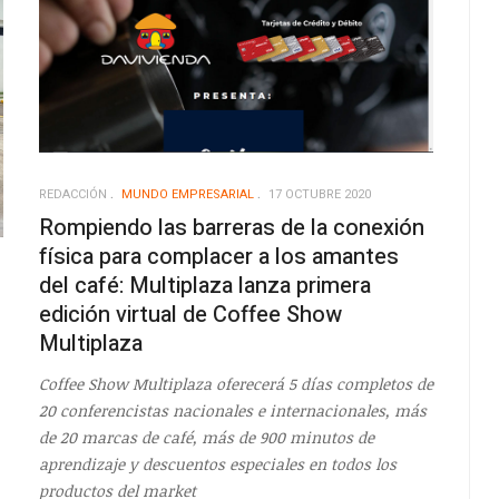
REDACCIÓN
MUNDO EMPRESARIAL
17 OCTUBRE 2020
Rompiendo las barreras de la conexión
física para complacer a los amantes
del café: Multiplaza lanza primera
edición virtual de Coffee Show
Multiplaza
Coffee Show Multiplaza oferecerá 5 días completos de
20 conferencistas nacionales e internacionales, más
de 20 marcas de café, más de 900 minutos de
aprendizaje y descuentos especiales en todos los
productos del market