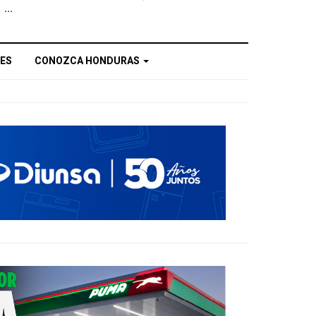
...
ES
CONOZCA HONDURAS