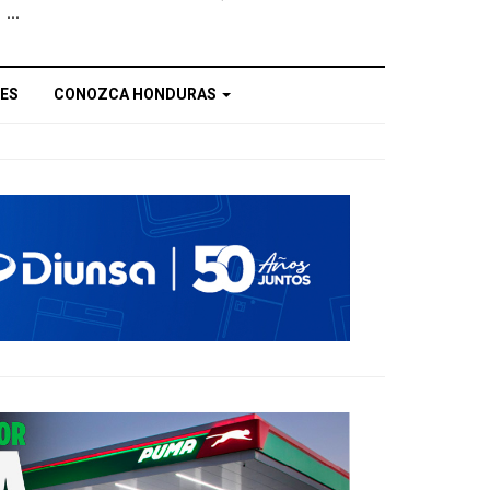
...
ES
CONOZCA HONDURAS