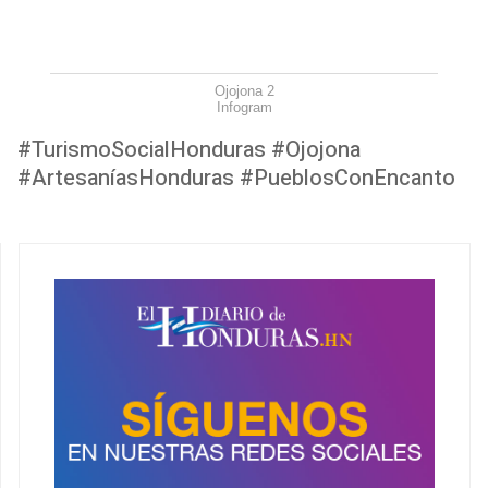
Ojojona 2
Infogram
#TurismoSocialHonduras #Ojojona
#ArtesaníasHonduras #PueblosConEncanto