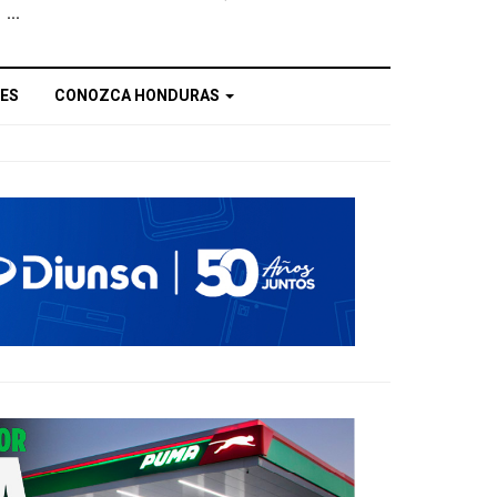
...
ES
CONOZCA HONDURAS