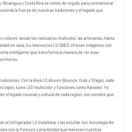
, Nicaragua y Costa Rica se visten de orgullo para conmemorar
uerda la fuerza de nuestras tradiciones y el legado que
 colores: desde los vestuarios multicolor, las artesanías, hasta
tensidad en casa, los televisores LG QNED ofrecen imágenes con
istema inteligente que transforma la manera de ver esas
erritorios.
tradiciones. Con la línea LG xboom (Bounce, Grab y Stage), cada
es bajos, luces LED multicolor y funciones como Karaoke. Ya
ando el legado musical y cultural de cada región, con sonidos que
n el refrigerador LG InstaView y las estufas con tecnología Air
prepara con la frescura y practicidad que merecen nuestras