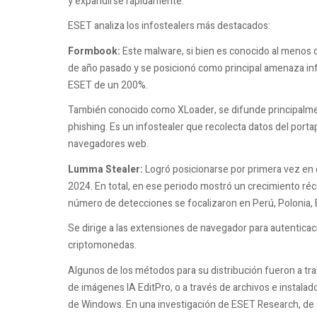
y expandirse rápidamente.
ESET analiza los infostealers más destacados:
Formbook:
Este malware, si bien es conocido al menos d
de año pasado y se posicionó como principal amenaza in
ESET de un 200%.
También conocido como XLoader, se difunde principalmen
phishing. Es un infostealer que recolecta datos del porta
navegadores web.
Lumma Stealer:
Logró posicionarse por primera vez en
2024. En total, en ese periodo mostró un crecimiento ré
número de detecciones se focalizaron en Perú, Polonia, 
Se dirige a las extensiones de navegador para autenticaci
criptomonedas.
Algunos de los métodos para su distribución fueron a tra
de imágenes IA EditPro, o a través de archivos e instala
de Windows. En una investigación de ESET Research, de o