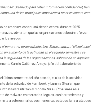
silencioso” diseñado para robar información confidencial, han
 como una de las principales amenazas a tener en cuenta este
ipo de amenaza continuará siendo central durante 2025.
amenazas, advierten que las organizaciones deberán reforzar
ar los riesgos.
 el panorama de los infostealers. Estos malware “silenciosos”,
on un aumento de la actividad en el segundo semestre y se
 la seguridad de las organizaciones, sobre todo en aquellas
omenta Camilo Gutiérrez Amaya, jefe del Laboratorio de
el último semestre del año pasado, el alza de la actividad
iento de la actividad de Formbook, y Lumma Stealer, que
infostealers utilizan el modelo
MaaS ("malware as a
uete de malware en mercados ilegales, con herramientas y
rmite a actores maliciosos menos capacitados, lanzar ataques