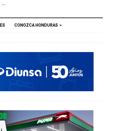
...
ES
CONOZCA HONDURAS