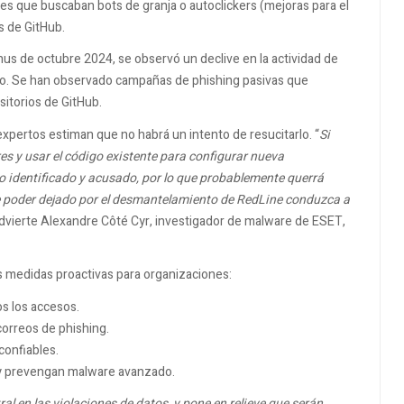
ores que buscaban bots de granja o autoclickers (mejoras para el
s de GitHub.
us de octubre 2024, se observó un declive en la actividad de
to. Se han observado campañas de phishing pasivas que
itorios de GitHub.
expertos estiman que no habrá un intento de resucitarlo. “
Si
res y usar el código existente para configurar nueva
sido identificado y acusado, por lo que probablemente querrá
de poder dejado por el desmantelamiento de RedLine conduzca a
advierte Alexandre Côté Cyr, investigador de malware de ESET,
s medidas proactivas para organizaciones:
os los accesos.
correos de phishing.
confiables.
 y prevengan malware avanzado.
l en las violaciones de datos, y pone en relieve que serán