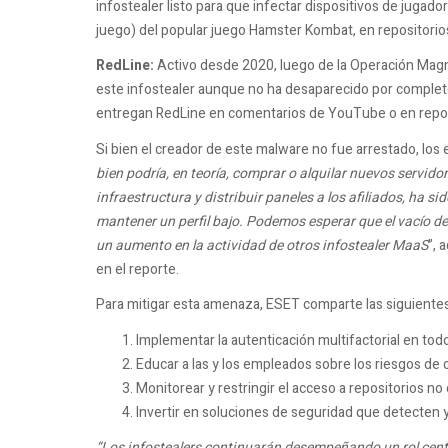
infostealer listo para que infectar dispositivos de jugad
juego) del popular juego Hamster Kombat, en repositorio
RedLine:
Activo desde 2020, luego de la Operación Magn
este infostealer aunque no ha desaparecido por comple
entregan RedLine en comentarios de YouTube o en repos
Si bien el creador de este malware no fue arrestado, los 
bien podría, en teoría, comprar o alquilar nuevos servido
infraestructura y distribuir paneles a los afiliados, ha 
mantener un perfil bajo. Podemos esperar que el vacío 
un aumento en la actividad de otros infostealer MaaS
”, 
en el reporte.
Para mitigar esta amenaza, ESET comparte las siguiente
Implementar la autenticación multifactorial en tod
Educar a las y los empleados sobre los riesgos de 
Monitorear y restringir el acceso a repositorios no 
Invertir en soluciones de seguridad que detecten
“Los infostealers continuarán desempeñando un rol centra