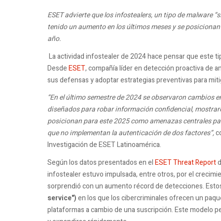
ESET advierte que los
infostealers, un tipo de malware “
tenido un aumento en los últimos meses y se posicionan
año.
La actividad infostealer de 2024 hace pensar que este t
Desde
ESET
, compañía líder en detección proactiva de 
sus defensas y adoptar estrategias preventivas para mitig
“En el último semestre de 2024 se observaron cambios en
diseñados para robar información confidencial, mostrar
posicionan para este 2025 como amenazas centrales para
que no implementan la autenticación de dos factores”,
c
Investigación de ESET Latinoamérica.
Según los datos presentados en el
ESET Threat Report
d
infostealer estuvo impulsada, entre otros, por el crecim
sorprendió con un aumento récord de detecciones. Estos 
service")
en los que los cibercriminales ofrecen un paq
plataformas a cambio de una suscripción. Este modelo pe