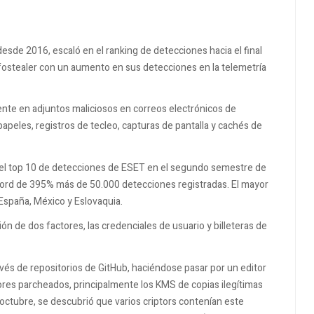
esde 2016, escaló en el ranking de detecciones hacia el final
fostealer con un aumento en sus detecciones en la telemetría
te en adjuntos maliciosos en correos electrónicos de
papeles, registros de tecleo, capturas de pantalla y cachés de
 el top 10 de detecciones de ESET en el segundo semestre de
cord de 395% más de 50.000 detecciones registradas. El mayor
España, México y Eslovaquia.
ón de dos factores, las credenciales de usuario y billeteras de
vés de repositorios de GitHub, haciéndose pasar por un editor
dores parcheados, principalmente los KMS de copias ilegítimas
ctubre, se descubrió que varios criptors contenían este