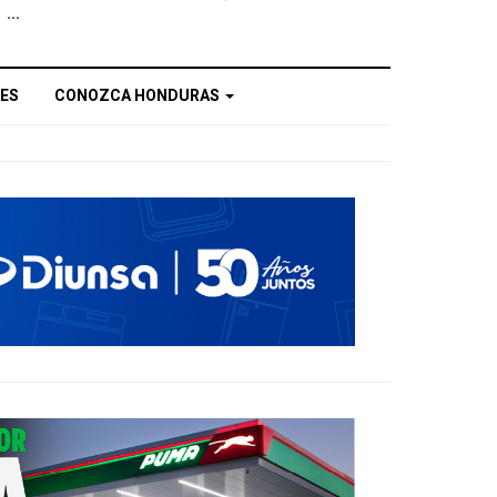
...
ES
CONOZCA HONDURAS