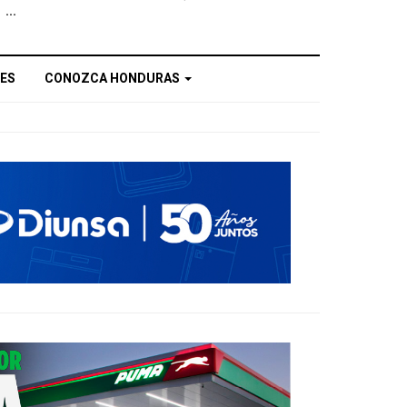
...
ES
CONOZCA HONDURAS