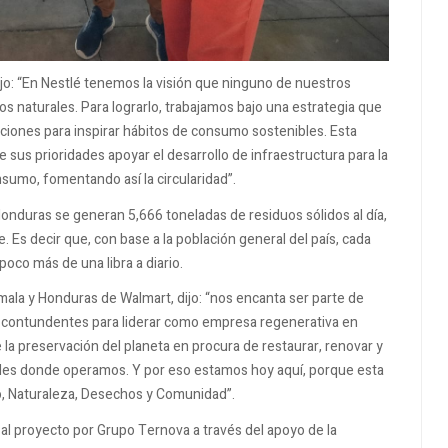
jo: “En Nestlé tenemos la visión que ninguno de nuestros
s naturales. Para lograrlo, trabajamos bajo una estrategia que
ciones para inspirar hábitos de consumo sostenibles. Esta
 sus prioridades apoyar el desarrollo de infraestructura para la
nsumo, fomentando así la circularidad”.
onduras se generan 5,666 toneladas de residuos sólidos al día,
je. Es decir que, con base a la población general del país, cada
co más de una libra a diario.
la y Honduras de Walmart, dijo: “nos encanta ser parte de
 contundentes para liderar como empresa regenerativa en
a preservación del planeta en procura de restaurar, renovar y
ades donde operamos. Y por eso estamos hoy aquí, porque esta
co, Naturaleza, Desechos y Comunidad”.
al proyecto por Grupo Ternova a través del apoyo de la