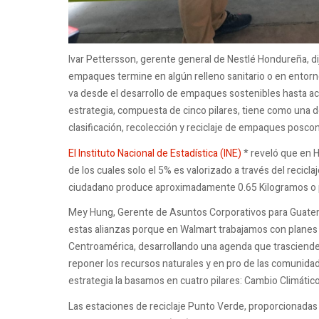
Ivar Pettersson, gerente general de Nestlé Hondureña, di
empaques termine en algún relleno sanitario o en entorno
va desde el desarrollo de empaques sostenibles hasta ac
estrategia, compuesta de cinco pilares, tiene como una de
clasificación, recolección y reciclaje de empaques posco
El Instituto Nacional de Estadística (INE)
* reveló que en H
de los cuales solo el 5% es valorizado a través del recicla
ciudadano produce aproximadamente 0.65 Kilogramos o po
Mey Hung, Gerente de Asuntos Corporativos para Guatema
estas alianzas porque en Walmart trabajamos con planes
Centroamérica, desarrollando una agenda que trasciende l
reponer los recursos naturales y en pro de las comunid
estrategia la basamos en cuatro pilares: Cambio Climáti
Las estaciones de reciclaje Punto Verde, proporcionadas 