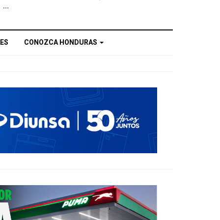
...
ES
CONOZCA HONDURAS