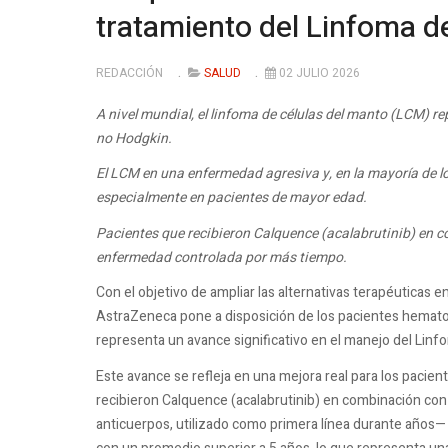
tratamiento del Linfoma d
REDACCIÓN
SALUD
02 JULIO 2026
A nivel mundial, el linfoma de células del manto (LCM) r
no Hodgkin.
El LCM en una enfermedad agresiva y, en la mayoría de lo
especialmente en pacientes de mayor edad.
Pacientes que recibieron Calquence (acalabrutinib) en 
enfermedad controlada por más tiempo.
Con el objetivo de ampliar las alternativas terapéuticas
AstraZeneca pone a disposición de los pacientes hemato
representa un avance significativo en el manejo del Linf
Este avance se refleja en una mejora real para los pacie
recibieron Calquence (acalabrutinib) en combinación con
anticuerpos, utilizado como primera línea durante años