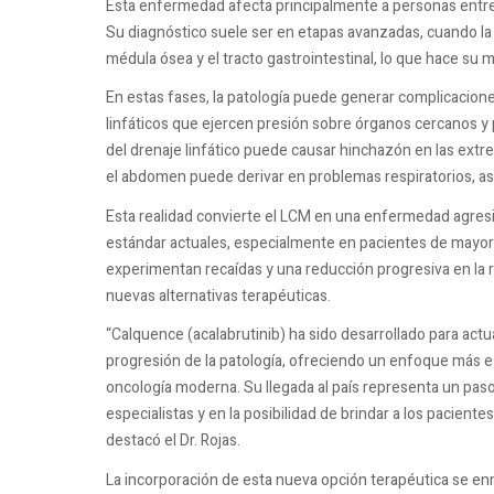
Esta enfermedad afecta principalmente a personas entre
Su diagnóstico suele ser en etapas avanzadas, cuando l
médula ósea y el tracto gastrointestinal, lo que hace su 
En estas fases, la patología puede generar complicacion
linfáticos que ejercen presión sobre órganos cercanos y p
del drenaje linfático puede causar hinchazón en las extr
el abdomen puede derivar en problemas respiratorios, as
Esta realidad convierte el LCM en una enfermedad agresiva
estándar actuales, especialmente en pacientes de mayor 
experimentan recaídas y una reducción progresiva en la r
nuevas alternativas terapéuticas.
“Calquence (acalabrutinib) ha sido desarrollado para ac
progresión de la patología, ofreciendo un enfoque más es
oncología moderna. Su llegada al país representa un pas
especialistas y en la posibilidad de brindar a los paciente
destacó el Dr. Rojas.
La incorporación de esta nueva opción terapéutica se en