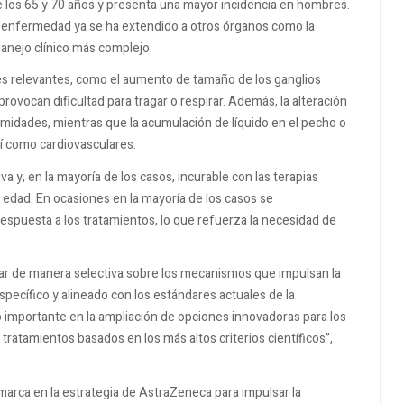
 los 65 y 70 años y presenta una mayor incidencia en hombres.
a enfermedad ya se ha extendido a otros órganos como la
manejo clínico más complejo.
es relevantes, como el aumento de tamaño de los ganglios
rovocan dificultad para tragar o respirar. Además, la alteración
emidades, mientras que la acumulación de líquido en el pecho o
í como cardiovasculares.
 y, en la mayoría de los casos, incurable con las terapias
edad. En ocasiones en la mayoría de los casos se
espuesta a los tratamientos, lo que refuerza la necesidad de
tuar de manera selectiva sobre los mecanismos que impulsan la
pecífico y alineado con los estándares actuales de la
o importante en la ampliación de opciones innovadoras para los
s tratamientos basados en los más altos criterios científicos”,
marca en la estrategia de AstraZeneca para impulsar la