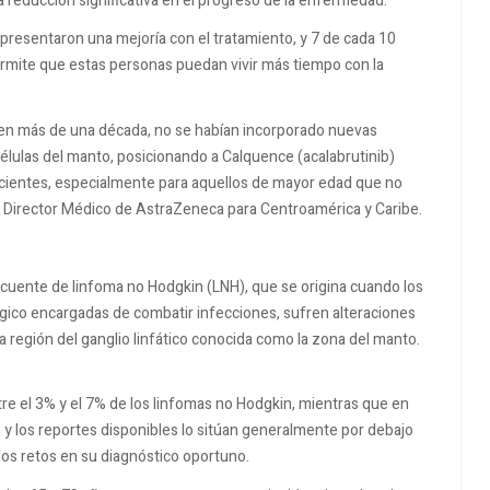
 reducción significativa en el progreso de la enfermedad.
presentaron una mejoría con el tratamiento, y 7 de cada 10
ermite que estas personas puedan vivir más tiempo con la
, en más de una década, no se habían incorporado nuevas
e células del manto, posicionando a Calquence (acalabrutinib)
cientes, especialmente para aquellos de mayor edad que no
s, Director Médico de AstraZeneca para Centroamérica y Caribe.
ecuente de linfoma no Hodgkin (LNH), que se origina cuando los
ógico encargadas de combatir infecciones, sufren alteraciones
 región del ganglio linfático conocida como la zona del manto.
e el 3% y el 7% de los linfomas no Hodgkin, mientras que en
 y los reportes disponibles lo sitúan generalmente por debajo
 los retos en su diagnóstico oportuno.