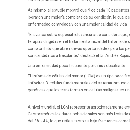
con un promedio superior a 5 años, lo que representa una
Asimismo, el estudio mostró que 9 de cada 10 pacientes 
lograron una mejoría completa de su condición, lo cual p
enfermedad controlada y con una mejor calidad de vida.
“El avance cobra especial relevancia si se considera que
terapias dirigidas en el tratamiento inicial del linfoma d
como un hito que abre nuevas oportunidades para los pa
son candidatos a trasplante,” destacó el Dr. Andrés Roja
Una enfermedad poco frecuente pero muy desafiante
El linfoma de células del manto (LCM) es un tipo poco fr
linfocitos B, células fundamentales del sistema inmunol
genéticas que los transforman en células malignas en una
A nivel mundial, el LCM representa aproximadamente entr
Centroamérica los datos poblacionales son más limitados
del 3% - 4%, lo que refleja tanto su baja frecuencia como