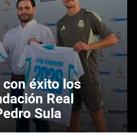
 con éxito los
undación Real
Pedro Sula