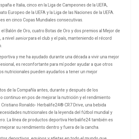
, España e Italia, cinco en la Liga de Campeones de la UEFA,
to Europeo de la UEFA y la Liga de las Naciones de la UEFA.
oles en cinco Copas Mundiales consecutivas.
l Balón de Oro, cuatro Botas de Oro y dos premios al Mejor de
, a nivel
senior
para el club y el país, manteniendo el récord
o.
deportiva y me ha ayudado durante una década a vivir una mejor
fesional, es reconfortante para mí poder ayudar a que otros
s nutricionales pueden ayudarlos a tener un mejor
uctos de la Compañía antes, durante y después de los
continuo en pos de mejorar la nutrición y el rendimiento
n Cristiano Ronaldo- Herbalife24® CR7 Drive, una bebida
ecesidades nutricionales de la leyenda del fútbol mundial y
ero. La línea de productos deportiva Herbalife24 también es
mejorar su rendimiento dentro y fuera de la cancha.
ntos deportivos, equipos y atletas en todo el mundo que