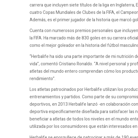
carrera que incluyen siete títulos de la liga en Inglaterra
cuatro Copas Mundiales de Clubes de la FIFA, el Campeona
Además, es el primer jugador de la historia que marcó g
Cuenta con numerosos premios personales que incluyen e
la FIFA. Ha marcado más de 830 goles en su carrera oficial
como el mejor goleador en la historia del fútbol masculin
“Herbalife ha sido una parte importante de mi nutrición 
vida”, comentó Cristiano Ronaldo. “A nivel personal y pro
atletas del mundo entero comprendan cómo los producto
rendimiento”.
Los atletas patrocinados por Herbalife utilizan los prod
entrenamientos y partidos. Como parte de su compromiso 
deportivos, en 2013 Herbalife lanzó -en colaboración co
deportiva específicamente diseñada para satisfacer las n
beneficiar a atletas de todos los niveles en el mundo ent
utilizada por los consumidores que están interesados en 
Herbalife se enorgullece de patrocinar a más de 190 eve