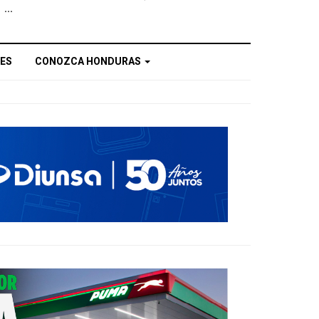
...
ES
CONOZCA HONDURAS