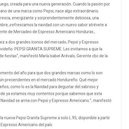
uego, creada para una nueva generación. Cuando la pasión por
 mano de una marca como Pepsi, nace algo extraordinario.
fresca, energizante y sorprendentemente deliciosa, una
embre, ¡refrescamos la navidad con un nuevo sabor atrévete a
rente de Mercadeo de Espresso Americano Honduras.,
ez a dos grandes íconos del mercado, Pepsi y Espresso
 navideño: PEPSI GRANITA SUPREME. Les invitamos a que la
 fiestas”, manifestó María Isabel Arévalo, Gerente cbc de la
 momento del año para que dos grandes marcas como lo son
 sin precendentes en el mercado Hondureño. Qué mejor
ños, como lo es la Navidad para degustar del sabroso y
sde ya estamos muy contentos porque sabemos que esta
la Navidad se arma con Pepsi y Espresso Americano.”, manifestó
a nueva Pepsi Granita Supreme a solo L.95, disponible a partir
 Espresso Americano del país.