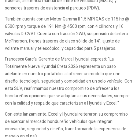
traseras, asistencia manual de límite de velocidad (MSLA) y
sensores traseros de asistencia al parqueo (PDW).
También cuenta con un Motor Gamma II 1.5 MPI GAS de 115 hp @
6500 rpm y torque de 191 Nm @ 4500 rpm, con 4 cilindros y 16
válvulas D-CVVT. Cuenta con tracción 2WD, suspensión delantera
McPherson, frenos traseros de disco sólido de 14", ajuste de
volante manual y telescópico, y capacidad para 5 pasajeros.
Francesca García, Gerente de Marca Hyundai, expresó: "La
Totalmente Nueva Hyundai Creta 2026 representa un paso
adelante en nuestro portafolio, al ofrecer un modelo que une
diseño, tecnología, seguridad y comodidad en un solo vehículo. Con
esta SUV, reafirmamos nuestro compromiso de ofrecer a los
hondureños opciones que se adaptan a sus necesidades, siempre
con la calidad y respaldo que caracterizan a Hyundai y Excel."
Con este lanzamiento, Excel y Hyundai reiteraron su compromiso
de acercar al mercado hondureño vehículos que integran
innovación, seguridad y diseño, transformando la experiencia de
manejo en el país.