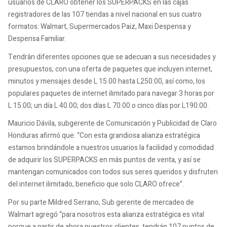
usuarios de CLARO obtener los SUPERPACKS en las cajas
registradores de las 107 tiendas a nivel nacional en sus cuatro
formatos: Walmart, Supermercados Paiz, Maxi Despensa y
Despensa Familiar.
Tendrán diferentes opciones que se adecuan a sus necesidades y
presupuestos, con una oferta de paquetes que incluyen internet,
minutos y mensajes desde L 15.00 hasta L250.00, así como, los
populares paquetes de internet ilimitado para navegar 3 horas por
L 15.00; un día L 40.00; dos días L 70.00 o cinco días por L190.00.
Mauricio Dávila, subgerente de Comunicación y Publicidad de Claro
Honduras afirmó que: “Con esta grandiosa alianza estratégica
estamos brindándole a nuestros usuarios la facilidad y comodidad
de adquirir los SUPERPACKS en más puntos de venta, y así se
mantengan comunicados con todos sus seres queridos y disfruten
del internet ilimitado, beneficio que solo CLARO ofrece”.
Por su parte Mildred Serrano, Sub gerente de mercadeo de
Walmart agregó “para nosotros esta alianza estratégica es vital
porque a partir de ahora nuestros clientes tendrán 107 puntos de