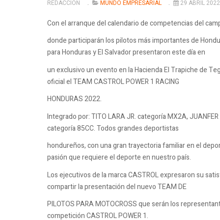
REDACCIÓN
MUNDO EMPRESARIAL
29 ABRIL 2022
Con el arranque del calendario de competencias del ca
donde participarán los pilotos más importantes de Hond
para Honduras y El Salvador presentaron este día en
un exclusivo un evento en la Hacienda El Trapiche de Te
oficial el TEAM CASTROL POWER 1 RACING
HONDURAS 2022.
Integrado por: TITO LARA JR. categoría MX2A, JUANF
categoría 85CC. Todos grandes deportistas
hondureños, con una gran trayectoria familiar en el depo
pasión que requiere el deporte en nuestro país.
Los ejecutivos de la marca CASTROL expresaron su satisf
compartir la presentación del nuevo TEAM DE
PILOTOS PARA MOTOCROSS que serán los representantes 
competición CASTROL POWER 1.