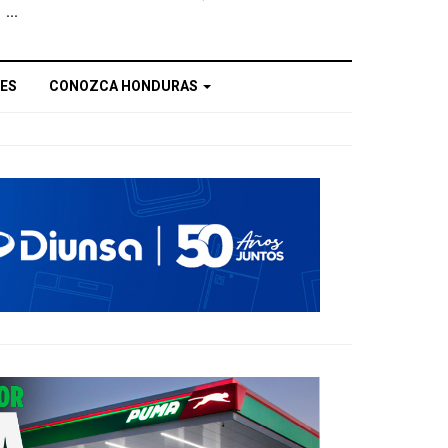
...
ES
CONOZCA HONDURAS