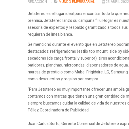
REDACCIÓN
MUNDO EMPRESARIAL
23 ABRIL 2022
Jetstereo es el lugar ideal para encontrar todo lo que nec
premisa, Jetstereo lanzó su campaña “Tu Hogar es nuestra
asesoría de expertos y respaldo garantizado a todos sus
requieran de línea blanca.
Se mencionó durante el evento que en Jetstereo podrán 
destacados: refrigeradoras (estilo top mount, side by side
secadoras (de carga frontal y superior), aires acondicio
batidoras, planchas, microondas, dispensadores de agua, 
marcas de prestigio como Mabe, Frigidaire, LG, Samsung 
como descuentos y regalos por compra.
“Para Jetstereo es muy importante ofrecer una amplia g
contamos con marcas que tienen una gran cantidad de mo
siempre buscamos cuidar la calidad de vida de nuestros c
Téllez Coordinadora de Publicidad.
Juan Carlos Sorto, Gerente Comercial de Jetstereo expr