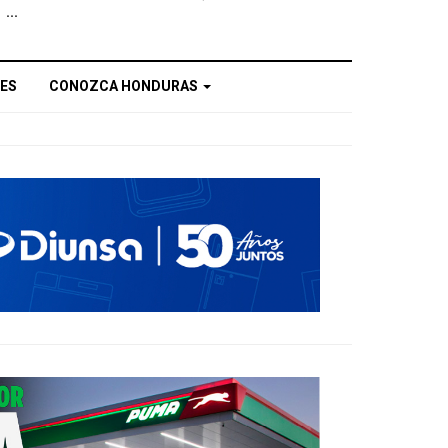
...
ES
CONOZCA HONDURAS