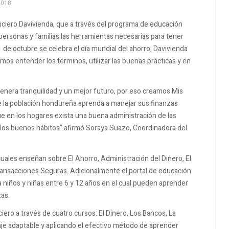
2018
anciero Davivienda, que a través del programa de educación
s personas y familias las herramientas necesarias para tener
1 de octubre se celebra el día mundial del ahorro, Davivienda
os entender los términos, utilizar las buenas prácticas y en
nera tranquilidad y un mejor futuro, por eso creamos Mis
e la población hondureña aprenda a manejar sus finanzas
 en los hogares exista una buena administración de las
los buenos hábitos” afirmó Soraya Suazo, Coordinadora del
 cuales enseñan sobre El Ahorro, Administración del Dinero, El
Transacciones Seguras. Adicionalmente el portal de educación
a niños y niñas entre 6 y 12 años en el cual pueden aprender
zas.
ro a través de cuatro cursos: El Dinero, Los Bancos, La
aje adaptable y aplicando el efectivo método de aprender