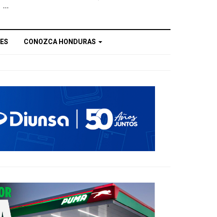
...
ES
CONOZCA HONDURAS