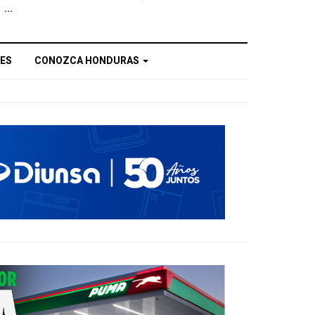
...
ES
CONOZCA HONDURAS