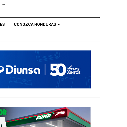
...
ES
CONOZCA HONDURAS